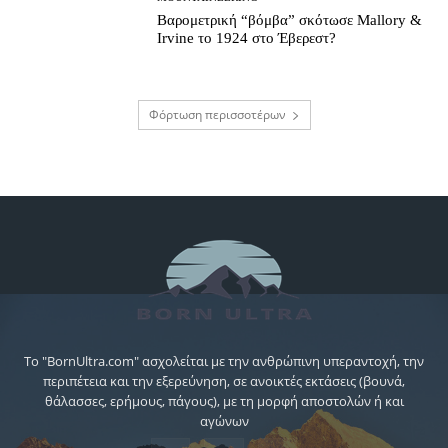
Βαρομετρική “βόμβα” σκότωσε Mallory &
Irvine το 1924 στο Έβερεστ?
Φόρτωση περισσοτέρων
Το "BornUltra.com" ασχολείται με την ανθρώπινη υπεραντοχή, την
περιπέτεια και την εξερεύνηση, σε ανοικτές εκτάσεις (βουνά,
θάλασσες, ερήμους, πάγους), με τη μορφή αποστολών ή και
αγώνων