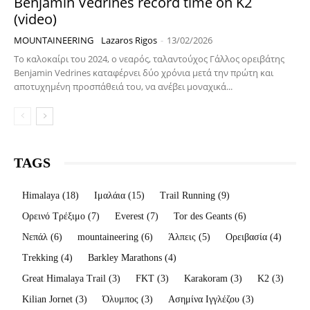
Benjamin Vedrines record time on K2
(video)
MOUNTAINEERING
Lazaros Rigos
-
13/02/2026
Το καλοκαίρι του 2024, ο νεαρός, ταλαντούχος Γάλλος ορειβάτης
Benjamin Vedrines καταφέρνει δύο χρόνια μετά την πρώτη και
αποτυχημένη προσπάθειά του, να ανέβει μοναχικά...
TAGS
Himalaya
(18)
Ιμαλάια
(15)
Trail Running
(9)
Ορεινό Τρέξιμο
(7)
Everest
(7)
Tor des Geants
(6)
Νεπάλ
(6)
mountaineering
(6)
Άλπεις
(5)
Ορειβασία
(4)
Trekking
(4)
Barkley Marathons
(4)
Great Himalaya Trail
(3)
FKT
(3)
Karakoram
(3)
K2
(3)
Kilian Jornet
(3)
Όλυμπος
(3)
Ασημίνα Ιγγλέζου
(3)