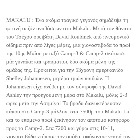
MAKALU : Ένα ακόμα τραγικό γεγονός σημάδεψε τη
φετινή σεζόν αναβάσεων στο Makalu. Μετά τον θάνατο
του Τσέχου ορειβάτη David Roubinek από πνευμονικό
οίδημα πριν από λίγες μέρες, μια χιονοστιβάδα το πρωί
της 10ης Μαΐου μεταξύ Camp-3 & Camp-2 σκότωσε
μία γυναίκα και τραυμάτισε δύο ακόμα μέλη της
ομάδας της. Πρόκειται για την 53χρονη αμερικανίδα
Shelley Johannesen, μητέρα τριών παιδιών. Η
Johannesen είχε ανέβει με τον σύντροφό της David
Ashley την προηγούμενη μέρα στο Makalu, μόλις 2-3
ώρες μετά την Ασημίνα! Το βράδυ διανυκτέρευσαν
κάπου στο Camp-3 μάλλον, στα 7500μ του Makalu La
και το επόμενο πρωί ξεκίνησαν τον απότομο κατήφορο
προς το Camp-2. Στα 7200 και γύρω στις 10-11,
χιονοστιβάδα χτύπησε την ομάδα, αφήνοντας νεκρή την