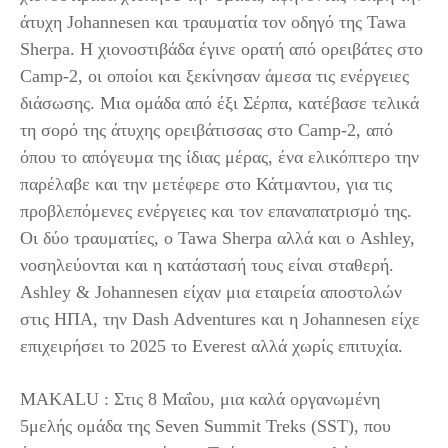
άτυχη Johannesen και τραυματία τον οδηγό της Tawa
Sherpa. Η χιονοστιβάδα έγινε ορατή από ορειβάτες στο
Camp-2, οι οποίοι και ξεκίνησαν άμεσα τις ενέργειες
διάσωσης. Μια ομάδα από έξι Σέρπα, κατέβασε τελικά
τη σορό της άτυχης ορειβάτισσας στο Camp-2, από
όπου το απόγευμα της ίδιας μέρας, ένα ελικόπτερο την
παρέλαβε και την μετέφερε στο Κάτμαντου, για τις
προβλεπόμενες ενέργειες και τον επαναπατρισμό της.
Οι δύο τραυματίες, ο Tawa Sherpa αλλά και ο Ashley,
νοσηλεύονται και η κατάστασή τους είναι σταθερή.
Ashley & Johannesen είχαν μια εταιρεία αποστολών
στις ΗΠΑ, την Dash Adventures και η Johannesen είχε
επιχειρήσει το 2025 το Everest αλλά χωρίς επιτυχία.
MAKALU : Στις 8 Μαΐου, μια καλά οργανωμένη
5μελής ομάδα της Seven Summit Treks (SST), που