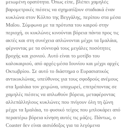
μειωμένη ορατότητα. Όπως είπε, βλέπει χαμηλές
βαρομετρικές πιέσεις να σχηματίζουν σταδιακά έναν
κυκλώνα στον Κόλπο της Βεγγάλης, περίπου στα μέσα
Μαΐου. Σύμφωνα με τα πρότυπα του καιρού στην
περιοχή, οι κυκλώνες κινούνται βόρεια πάντα προς τις
ακτές και στη συνέχεια απλώνονται μέχρι τα Ιμαλάια,
φέρνοντας με τα σύννεφά τους μεγάλες ποσότητες
βροχής και χιονιού. Αυτό είναι το μοτίβο του
καλοκαιριού, από αρχές-μέσα Ιουνίου και μέχρι αρχές
Οκτωβρίου. Σε αυτό το διάστημα ο Ευρασιατικός
αντικυκλώνας, υπεύθυνος για τους σφοδρούς ανέμους
στα Ιμαλάια τον χειμώνα, υποχωρεί, επιτρέποντας σε
χαμηλές πιέσεις να απλωθούν βόρεια, μεταφέροντας
αλλεπάλληλους κυκλώνες που πνίγουν όλη τη ζώνη
μέχρι τα Ιμαλάια, το φυσικό τείχος που μπλοκάρει από
περαιτέρω βόρεια κίνηση αυτές τις μάζες. Πάντως, ο
Coaster δεν είναι αισιόδοξος για τα λεγόμενα