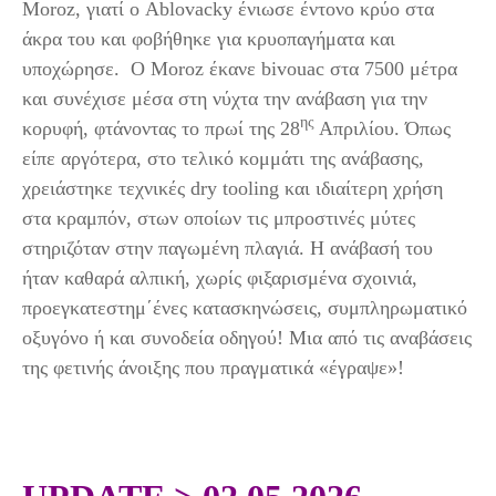
Moroz, γιατί ο Ablovacky ένιωσε έντονο κρύο στα
άκρα του και φοβήθηκε για κρυοπαγήματα και
υποχώρησε. Ο Moroz έκανε bivouac στα 7500 μέτρα
και συνέχισε μέσα στη νύχτα την ανάβαση για την
ης
κορυφή, φτάνοντας το πρωί της 28
Απριλίου. Όπως
είπε αργότερα, στο τελικό κομμάτι της ανάβασης,
χρειάστηκε τεχνικές dry tooling και ιδιαίτερη χρήση
στα κραμπόν, στων οποίων τις μπροστινές μύτες
στηριζόταν στην παγωμένη πλαγιά. Η ανάβασή του
ήταν καθαρά αλπική, χωρίς φιξαρισμένα σχοινιά,
προεγκατεστημ΄ένες κατασκηνώσεις, συμπληρωματικό
οξυγόνο ή και συνοδεία οδηγού! Μια από τις αναβάσεις
της φετινής άνοιξης που πραγματικά «έγραψε»!