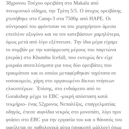
38χρονου Τσέχου ορειβάτη στο Makalu από
πνευμονικό οίδημα, την Τρίτη 5/5. Ο άτυχος ορειβάτης
χτυπήθηκε στο Camp-3 στα 7500μ από HAPE. Οι
σύντροφοί του φρόντισαν να του χορηγήσουν άμεσα
επιπλέον οξυγόνο και να τον κατεβάσουν χαμηλότερα,
όμως μετά από λίγο εξέπνευσε. Την ίδια μέρα είχαμε
το συμβάν με την κατάρρευση μέρους του παγετώνα
(σεράκ) στο Khumbu Icefall, που ευτυχώς δεν είχε
μοιραία αποτελέσματα για τους δύο ορειβάτες που
τραυμάτισε και οι οποίοι μεταφέρθηκαν ταχύτατα σε
νοσοκομείο, χάρη στο οργανωμένο δίκτυο πτήσεων
ελικοπτέρων. ΄Επίσης, στο ενδιάμεσο από το
Gorakshep μέχρι το EBC -μικρή απόσταση κατά
τεκμήριο- ένας 52χρονος Νεπαλέζος, επαγγελματίας
οδηγός, έπεσε αιφνίδια νεκρός στο μονοπάτι, λίγο πριν
φτάσει στο EBC για την εργασία του και ο θάνατός του
οφείλεται σε παθολογικά αίτια (ανακοπή μάλλον) όπως