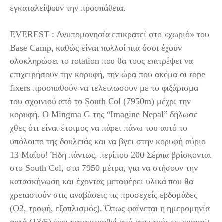
εγκαταλείψουν την προσπάθεια.
EVEREST : Ανυπομονησία επικρατεί στο «χωριό» του
Base Camp, καθώς είναι πολλοί πια όσοι έχουν
ολοκληρώσει το rotation που θα τους επιτρέψει να
επιχειρήσουν την κορυφή, την ώρα που ακόμα οι rope
fixers προσπαθούν να τελειλωσουν με το φιξάρισμα
του σχοινιού από το South Col (7950m) μέχρι την
κορυφή. Ο Mingma G της “Imagine Nepal” δήλωσε
χθες ότι είναι έτοιμος να πάρει πάνω του αυτό το
υπόλοιπο της δουλειάς και να βγει στην κορυφή αύριο
13 Μαΐου! Ήδη πάντως, περίπου 200 Σέρπα βρίσκονται
στο South Col, στα 7950 μέτρα, για να στήσουν την
κατασκήνωση και έχοντας μεταφέρει υλικά που θα
χρειαστούν στις αναβάσεις τις προσεχείς εβδομάδες
(Ο2, τροφή, εξοπλισμός). Όπως φαίνεται η ημερομηνία
αυτή (13/5) έχει καταχωρηθεί από αρκετούς ως summit