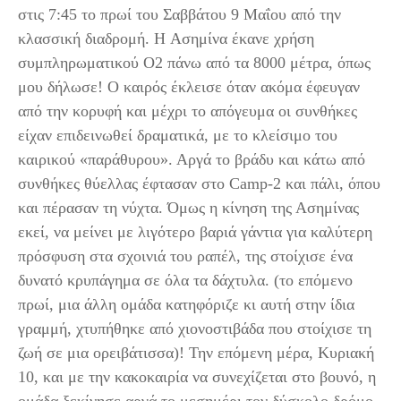
στις 7:45 το πρωί του Σαββάτου 9 Μαΐου από την
κλασσική διαδρομή. H Ασημίνα έκανε χρήση
συμπληρωματικού Ο2 πάνω από τα 8000 μέτρα, όπως
μου δήλωσε! Ο καιρός έκλεισε όταν ακόμα έφευγαν
από την κορυφή και μέχρι το απόγευμα οι συνθήκες
είχαν επιδεινωθεί δραματικά, με το κλείσιμο του
καιρικού «παράθυρου». Αργά το βράδυ και κάτω από
συνθήκες θύελλας έφτασαν στο Camp-2 και πάλι, όπου
και πέρασαν τη νύχτα. Όμως η κίνηση της Ασημίνας
εκεί, να μείνει με λιγότερο βαριά γάντια για καλύτερη
πρόσφυση στα σχοινιά του ραπέλ, της στοίχισε ένα
δυνατό κρυπάγημα σε όλα τα δάχτυλα. (το επόμενο
πρωί, μια άλλη ομάδα κατηφόριζε κι αυτή στην ίδια
γραμμή, χτυπήθηκε από χιονοστιβάδα που στοίχισε τη
ζωή σε μια ορειβάτισσα)! Την επόμενη μέρα, Κυριακή
10, και με την κακοκαιρία να συνεχίζεται στο βουνό, η