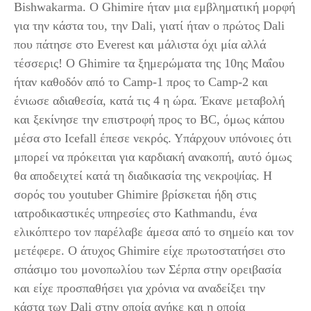
Bishwakarma. Ο Ghimire ήταν μια εμβληματική μορφή
για την κάστα του, την Dali, γιατί ήταν ο πρώτος Dali
που πάτησε στο Everest και μάλιστα όχι μία αλλά
τέσσερις! Ο Ghimire τα ξημερώματα της 10ης Μαΐου
ήταν καθοδόν από το Camp-1 προς το Camp-2 και
ένιωσε αδιαθεσία, κατά τις 4 η ώρα. Έκανε μεταβολή
και ξεκίνησε την επιστροφή προς το BC, όμως κάπου
μέσα στο Icefall έπεσε νεκρός. Υπάρχουν υπόνοιες ότι
μπορεί να πρόκειται για καρδιακή ανακοπή, αυτό όμως
θα αποδειχτεί κατά τη διαδικασία της νεκροψίας. Η
σορός του youtuber Ghimire βρίσκεται ήδη στις
ιατροδικαστικές υπηρεσίες στο Kathmandu, ένα
ελικόπτερο τον παρέλαβε άμεσα από το σημείο και τον
μετέφερε. Ο άτυχος Ghimire είχε πρωτοστατήσει στο
σπάσιμο του μονοπωλίου των Σέρπα στην ορειβασία
και είχε προσπαθήσει για χρόνια να αναδείξει την
κάστα των Dali στην οποία ανήκε και η οποία