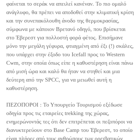
φαίνεται το σεράκ να απειλεί κανέναν. Το πιο ομαλό
ανάγλυφο, θα πρέπει να αποδοθεί στην κλιματική κρίση
και την συνεπακόλουθη άνοδο της θερμοκρασίας,
σύμφωνα με κάποιον Βρετανό οδηγό, που βρίσκεται
στο Έβερεστ για πολλοστή φορά φέτος. Επισήμανε
μόνο την μεγάλη γέφυρα, φτιαγμένη από έξι (!) σκάλες,
που υπάρχει στην έξοδο του Icefall προς το Western
Cwm, στην οποία όπως είπε η καθυστέρηση είναι πάνω
από μισή ώρα και καλό θα ήταν να στηθεί και μια
δεύτερη από την SPCC, για να μειωθεί αυτή η
καθυστέρηση.
ΠΕΖΟΠΟΡΟΙ : Το Υπουργείο Τουρισμού εξέδωσε
οδηγία προς τις εταιρείες trekking της χώρας,
ενημερώνοντάς τες ότι δεν επιτρέπεται οι πεζοπόροι να
διανυκτερεύουν στο Base Camp του Έβερεστ, το οποίο
είναι πλήρες από τους ανθρώπους των ορειβατικών