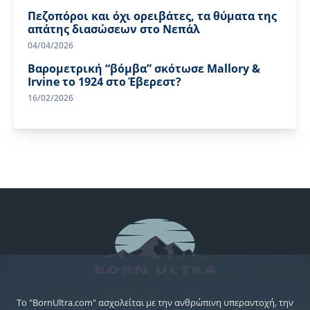
Πεζοπόροι και όχι ορειβάτες, τα θύματα της
απάτης διασώσεων στο Νεπάλ
04/04/2026
Βαρομετρική “βόμβα” σκότωσε Mallory &
Irvine το 1924 στο Έβερεστ?
16/02/2026
Το "BornUltra.com" ασχολείται με την ανθρώπινη υπεραντοχή, την