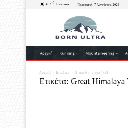
C
30.2
Litochoro
Παρασκευή, 7 Αυγούστου, 2026
Αρχική
Running
Mountaineering
A
Αρχική
Ετικέτες
Great Himalaya Trail
Ετικέτα: Great Himalaya 