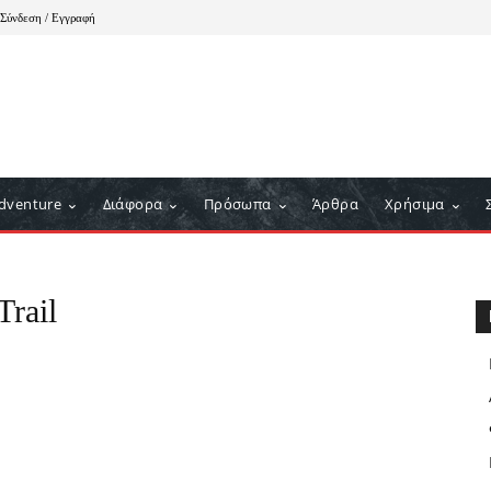
Σύνδεση / Εγγραφή
dventure
Διάφορα
Πρόσωπα
Άρθρα
Χρήσιμα
Trail