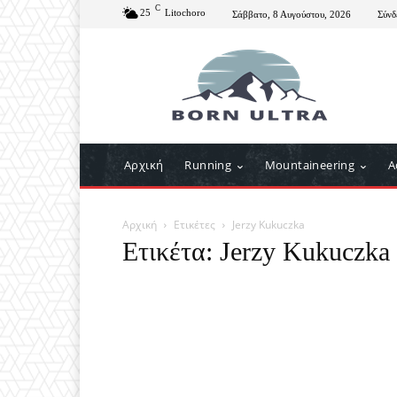
C
25
Litochoro
Σάββατο, 8 Αυγούστου, 2026
Σύνδ
Αρχική
Running
Mountaineering
A
Αρχική
Ετικέτες
Jerzy Kukuczka
Ετικέτα: Jerzy Kukuczka