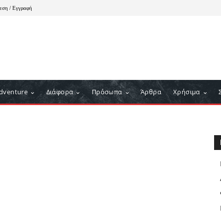
εση / Εγγραφή
dventure
Διάφορα
Πρόσωπα
Άρθρα
Χρήσιμα