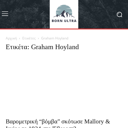
Αρχική
Ετικέτες
Graham Hoyland
Ετικέτα: Graham Hoyland
Βαρομετρική “βόμβα” σκότωσε Mallory &